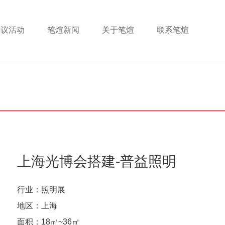
会议活动
笔煊新闻
关于笔煊
联系笔煊
上海光博会搭建-普益照明
行业：照明展
地区：上海
面积：18㎡~36㎡